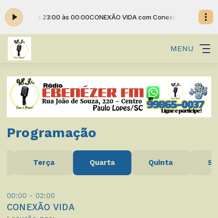
o Vida das 23:00 às 00:00
CONEXÃO VIDA com Conexão Vida das 23:0
MENU
Programação
a
Terça
Quarta
Quinta
Se
00:00 - 02:00
CONEXÃO VIDA